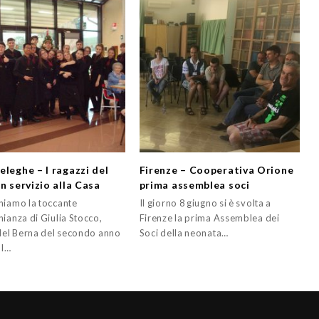
eleghe – I ragazzi del
Firenze – Cooperativa Orione
n servizio alla Casa
prima assemblea soci
hiamo la toccante
Il giorno 8 giugno si è svolta a
ianza di Giulia Stocco,
Firenze la prima Assemblea dei
 del Berna del secondo anno
Soci della neonata…
Il…