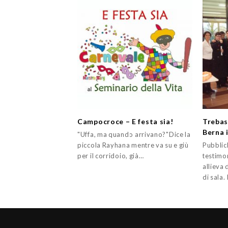
Campocroce – E festa sia!
Trebas
Berna i
"Uffa, ma quando arrivano?"Dice la
piccola Rayhana mentre va su e giù
Pubblic
per il corridoio, già…
testimon
allieva
di sala. 