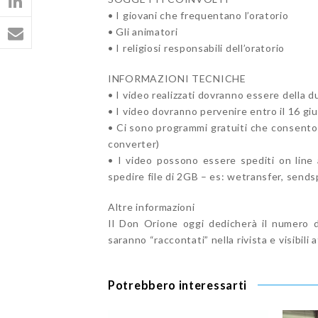
• I giovani che frequentano l’oratorio
• Gli animatori
• I religiosi responsabili dell’oratorio
INFORMAZIONI TECNICHE
• I video realizzati dovranno essere della 
• I video dovranno pervenire entro il 16 gi
• Ci sono programmi gratuiti che consenton
converter)
• I video possono essere spediti on line
spedire file di 2GB – es: wetransfer, sends
Altre informazioni
Il Don Orione oggi dedicherà il numero di
saranno “raccontati” nella rivista e visibil
Potrebbero interessarti