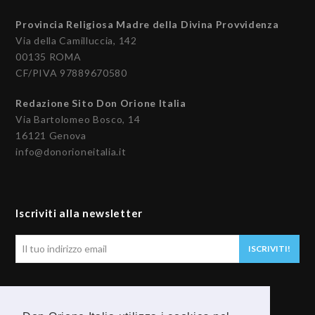
Provincia Religiosa Madre della Divina Provvidenza
Via della Camilluccia, 142
00135 ROMA
CF/PIVA 97889670580
Redazione Sito Don Orione Italia
Via Bartolomeo Bosco, 14
16121 Genova
info@donorioneitalia.it
Iscriviti alla newsletter
Il
ISCRIVITI!
tuo
indirizzo
email
Seguici