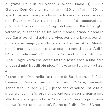
di grazia 1987 in cui venne Giovanni Paolo II). Qui a
Genova Don Orione, tra gli anni ’20 e gli anni ’30, ha
aperto le sue Case per chiunque la casa l’avesse persa o
non l’avesse mai avuta, in tutti i sensi: i desamparados, i
privati dell’amparo nella giungla del mondo. Perché soglia,
varcabile, di accesso ad un Altro Mondo, erano e sono le
sue Case, per chi ci abita e ci vive, per chi ci lavora, per chi
dona il suo tempo, per chi le visita. Perché l’Altro Mondo
non è una nuvoletta consolatoria altrimenti detta Aldilà,
l’Altro Mondo comincia qui e ora, in questa nostra vita, con
Gesù: “ogni volta che avete fatto queste cose a uno solo
di questi miei fratelli più piccoli, l’avete fatto a me” (Mt 25,
40).
Poche ore prima, nella cattedrale di San Lorenzo, il Papa
l’aveva chiamato per nome Don Orione, facendo
sobbalzare il cuore: « (…) il prete che conduce una vita di
incontro, con il Signore nella preghiera e con la gente fino
alla fine della giornata, è “strappato”, San Luigi Orione
diceva “come uno straccio”. E uno può dire: “Ma, Signore,