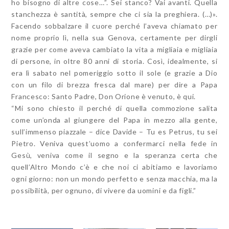
ho bisogno di altre cose…”. Sei stanco? Vai avanti. Quella
stanchezza è santità, sempre che ci sia la preghiera. (…)».
Facendo sobbalzare il cuore perché l’aveva chiamato per
nome proprio lì, nella sua Genova, certamente per dirgli
grazie per come aveva cambiato la vita a migliaia e migliaia
di persone, in oltre 80 anni di storia. Così, idealmente, si
era lì sabato nel pomeriggio sotto il sole (e grazie a Dio
con un filo di brezza fresca dal mare) per dire a Papa
Francesco: Santo Padre, Don Orione è venuto, è qui.
“Mi sono chiesto il perché di quella commozione salita
come un’onda al giungere del Papa in mezzo alla gente,
sull’immenso piazzale – dice Davide – Tu es Petrus, tu sei
Pietro. Veniva quest’uomo a confermarci nella fede in
Gesù, veniva come il segno e la speranza certa che
quell’Altro Mondo c’è e che noi ci abitiamo e lavoriamo
ogni giorno: non un mondo perfetto e senza macchia, ma la
possibilità, per ognuno, di vivere da uomini e da figli.”