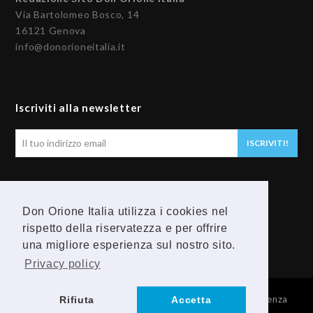
Via Bartolomeo Bosco, 14
16121 Genova
info@donorioneitalia.it
Iscriviti alla newsletter
Il
ISCRIVITI!
tuo
indirizzo
email
Seguici
Don Orione Italia utilizza i cookies nel
F
Y
rispetto della riservatezza e per offrire
una migliore esperienza sul nostro sito.
a
o
Privacy policy
c
u
© 2026 Provincia Religiosa Madre della Divina Provvidenza
Rifiuta
Accetta
e
t