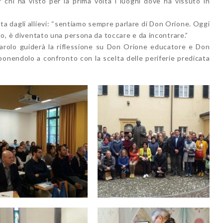
chi ha visto per la prima volta i luoghi dove ha vissuto in
gi Orione.
a dagli allievi: “sentiamo sempre parlare di Don Orione. Oggi
ato, è diventato una persona da toccare e da incontrare.”
iarolo guiderà la riflessione su Don Orione educatore e Don
 ponendolo a confronto con la scelta delle periferie predicata