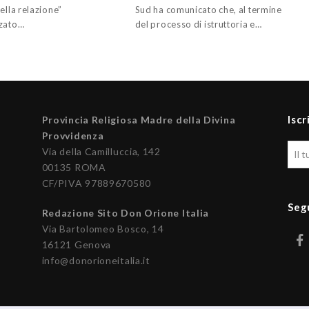
ella relazione”
Sud ha comunicato che, al termine
zato…
del processo di istruttoria e…
Iscr
Provincia Religiosa Madre della Divina
Provvidenza
Via della Camilluccia, 142
00135 ROMA
CF/PIVA 97889670580
Seg
Redazione Sito Don Orione Italia
Via Bartolomeo Bosco, 14
16121 Genova
info@donorioneitalia.it