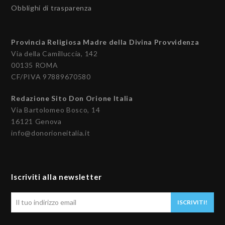
Obblighi di trasparenza
Provincia Religiosa Madre della Divina Provvidenza
Via della Camilluccia, 142
00135 ROMA
CF/PIVA 97889670580
Redazione Sito Don Orione Italia
Via Bartolomeo Bosco, 14
16121 Genova
info@donorioneitalia.it
Iscriviti alla newsletter
Il
ISCRIVITI!
tuo
indirizzo