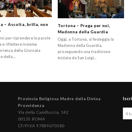
 – Ascolta, brilla, non
Tortona – Prega per noi,
e
Madonna della Guardia
rni per riprendere le parole
Oggi, a Tortona, si festeggia la
 e riflettere insieme
Madonna della Guardia,
erienza della Giornata
proseguendo una tradizione
e della…
iniziata da San Luigi…
Iscr
Provincia Religiosa Madre della Divina
Provvidenza
Via della Camilluccia, 142
00135 ROMA
CF/PIVA 97889670580