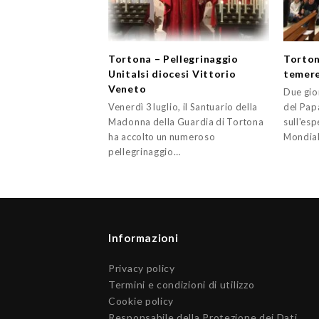
Tortona – Pellegrinaggio
Tortona
Unitalsi diocesi Vittorio
temer
Veneto
Due gio
Venerdì 3 luglio, il Santuario della
del Papa
Madonna della Guardia di Tortona
sull'esp
ha accolto un numeroso
Mondial
pellegrinaggio…
Informazioni
Privacy policy
Termini e condizioni di utilizzo
Cookie policy
Responsabile della Protezione dei Dati