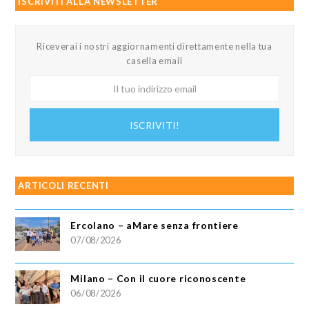
ISCRIVITI ALLA NEWSLETTER
Riceverai i nostri aggiornamenti direttamente nella tua
casella email
Il
tuo
indirizzo
ISCRIVITI!
email
ARTICOLI RECENTI
Ercolano – aMare senza frontiere
07/08/2026
Milano – Con il cuore riconoscente
06/08/2026