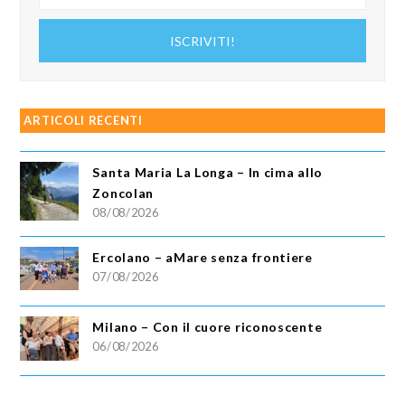
tuo
indirizzo
ISCRIVITI!
email
ARTICOLI RECENTI
Santa Maria La Longa – In cima allo
Zoncolan
08/08/2026
Ercolano – aMare senza frontiere
07/08/2026
Milano – Con il cuore riconoscente
06/08/2026