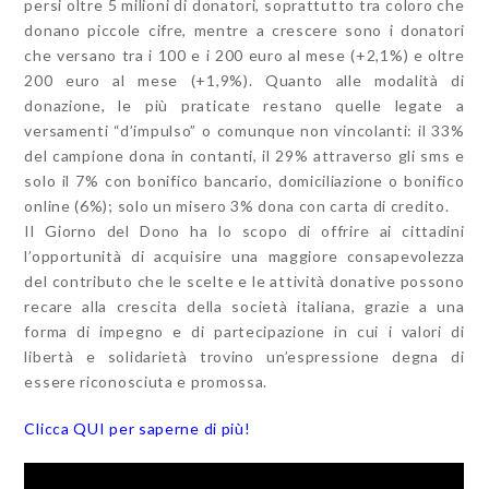
persi oltre 5 milioni di donatori, soprattutto tra coloro che
donano piccole cifre, mentre a crescere sono i donatori
che versano tra i 100 e i 200 euro al mese (+2,1%) e oltre
200 euro al mese (+1,9%). Quanto alle modalità di
donazione, le più praticate restano quelle legate a
versamenti “d’impulso” o comunque non vincolanti: il 33%
del campione dona in contanti, il 29% attraverso gli sms e
solo il 7% con bonifico bancario, domiciliazione o bonifico
online (6%); solo un misero 3% dona con carta di credito.
Il Giorno del Dono ha lo scopo di offrire ai cittadini
l’opportunità di acquisire una maggiore consapevolezza
del contributo che le scelte e le attività donative possono
recare alla crescita della società italiana, grazie a una
forma di impegno e di partecipazione in cui i valori di
libertà e solidarietà trovino un’espressione degna di
essere riconosciuta e promossa.
Clicca QUI per saperne di più!