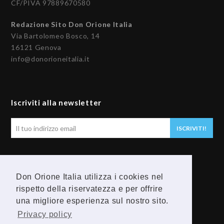
CF/PIVA 97889670580
Redazione Sito Don Orione Italia
Via Bartolomeo Bosco, 14
16121 Genova
info@donorioneitalia.it
Iscriviti alla newsletter
Il
ISCRIVITI!
tuo
indirizzo
email
Seguici
Don Orione Italia utilizza i cookies nel
rispetto della riservatezza e per offrire
F
Y
una migliore esperienza sul nostro sito.
a
o
Privacy policy