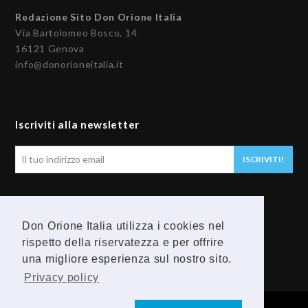
Redazione Sito Don Orione Italia
Via Bartolomeo Bosco, 14
16121 Genova
info@donorioneitalia.it
Iscriviti alla newsletter
Il
ISCRIVITI!
tuo
indirizzo
email
Seguici
Don Orione Italia utilizza i cookies nel
rispetto della riservatezza e per offrire
F
Y
una migliore esperienza sul nostro sito.
a
o
Privacy policy
c
u