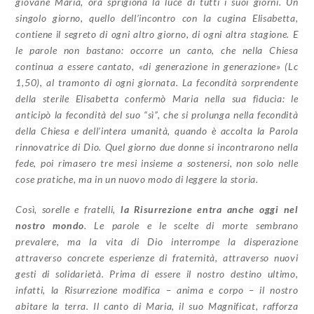
giovane Maria, ora sprigiona la luce di tutti i suoi giorni. Un
singolo giorno, quello dell’incontro con la cugina Elisabetta,
contiene il segreto di ogni altro giorno, di ogni altra stagione. E
le parole non bastano: occorre un canto, che nella Chiesa
continua a essere cantato, «di generazione in generazione» (Lc
1,50), al tramonto di ogni giornata. La fecondità sorprendente
della sterile Elisabetta confermò Maria nella sua fiducia: le
anticipò la fecondità del suo “sì”, che si prolunga nella fecondità
della Chiesa e dell’intera umanità, quando è accolta la Parola
rinnovatrice di Dio. Quel giorno due donne si incontrarono nella
fede, poi rimasero tre mesi insieme a sostenersi, non solo nelle
cose pratiche, ma in un nuovo modo di leggere la storia.
Così, sorelle e fratelli,
la Risurrezione entra anche oggi nel
nostro mondo
. Le parole e le scelte di morte sembrano
prevalere, ma la vita di Dio interrompe la disperazione
attraverso concrete esperienze di fraternità, attraverso nuovi
gesti di solidarietà. Prima di essere il nostro destino ultimo,
infatti, la Risurrezione modifica – anima e corpo – il nostro
abitare la terra. Il canto di Maria, il suo Magnificat, rafforza