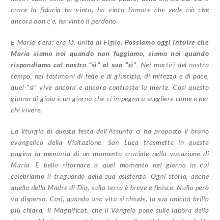
croce la fiducia ha vinto, ha vinto l’amore che vede ciò che
ancora non c’è, ha vinto il perdono.
E Maria c’era: era là, unita al Figlio.
Possiamo oggi intuire che
Maria siamo noi quando non fuggiamo, siamo noi quando
rispondiamo col nostro “sì” al suo “sì”
. Nei martiri del nostro
tempo, nei testimoni di fede e di giustizia, di mitezza e di pace,
quel “sì” vive ancora e ancora contrasta la morte. Così questo
giorno di gioia è un giorno che ci impegna a scegliere come e per
chi vivere.
La liturgia di questa festa dell’Assunta ci ha proposto il brano
evangelico della Visitazione. San Luca trasmette in questa
pagina la memoria di un momento cruciale nella vocazione di
Maria. È bello ritornare a quel momento nel giorno in cui
celebriamo il traguardo della sua esistenza. Ogni storia, anche
quella della Madre di Dio, sulla terra è breve e finisce. Nulla però
va disperso. Così, quando una vita si chiude, la sua unicità brilla
più chiara. Il Magnificat, che il Vangelo pone sulle labbra della