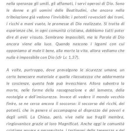
nella speranza gli umili, gli affamati, i servi operosi di Dio. Sono
le donne e gli uomini delle Beatitudini, che ancora nella
tribolazione già vedono l’invisibile: i potenti rovesciati dai troni,
i ricchi a mani vuote, le promesse di Dio realizzate. Si tratta di
esperienze che, in ogni comunità cristiana, dobbiamo tutti poter
dire di aver vissuto. Sembrano impossibili, ma la Parola di Dio
ancora viene alla luce. Quando nascono i legami con cui
opponiamo al male il bene, alla morte la vita, allora vediamo che
nulla è impossibile con Dio (cfr Lc 1,37).
A volte, purtroppo, dove prevalgono le sicurezze umane, un
certo benessere materiale e quella rilassatezza che addormenta
le coscienze, questa fede può invecchiare. Allora subentra la
morte, nelle forme della rassegnazione e del lamento, della
nostalgia e dell’insicurezza. Invece di vedere il mondo vecchio
finire, se ne cerca ancora il soccorso: il soccorso dei ricchi, dei
potenti, che in genere si accompagna al disprezzo dei poveri e
degli umili. La Chiesa, però, vive nelle sue fragili membra,
ringiovanisce grazie al loro Magnificat. Anche oggi le comunità
cristiane povere e perseguitate, i testimoni della tenerezza e del