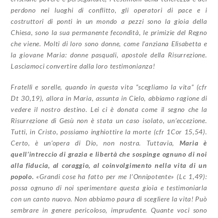
perdono nei luoghi di conflitto, gli operatori di pace e i
costruttori di ponti in un mondo a pezzi sono la gioia della
Chiesa, sono la sua permanente fecondità, le primizie del Regno
che viene. Molti di loro sono donne, come l’anziana Elisabetta e
la giovane Maria: donne pasquali, apostole della Risurrezione.
Lasciamoci convertire dalla loro testimonianza!
Fratelli e sorelle, quando in questa vita “scegliamo la vita” (cfr
Dt 30,19), allora in Maria, assunta in Cielo, abbiamo ragione di
vedere il nostro destino. Lei ci è donata come il segno che la
Risurrezione di Gesù non è stata un caso isolato, un’eccezione.
Tutti, in Cristo, possiamo inghiottire la morte (cfr 1Cor 15,54).
Certo, è un’opera di Dio, non nostra. Tuttavia,
Maria è
quell’intreccio di grazia e libertà che sospinge ognuno di noi
alla fiducia, al coraggio, al coinvolgimento nella vita di un
popolo.
«Grandi cose ha fatto per me l’Onnipotente» (Lc 1,49):
possa ognuno di noi sperimentare questa gioia e testimoniarla
con un canto nuovo. Non abbiamo paura di scegliere la vita! Può
sembrare in genere pericoloso, imprudente. Quante voci sono