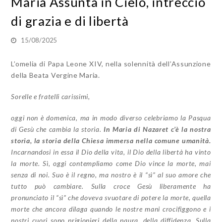
Maria Assunta in Cielo, intreccio
di grazia e di libertà
15/08/2025
L’omelia di Papa Leone XIV, nella solennità dell’Assunzione
della Beata Vergine Maria.
Sorelle e fratelli carissimi,
oggi non è domenica, ma in modo diverso celebriamo la Pasqua
di Gesù che cambia la storia.
In Maria di Nazaret c’è la nostra
storia, la storia della Chiesa immersa nella comune umanità.
Incarnandosi in essa il Dio della vita, il Dio della libertà ha vinto
la morte. Sì, oggi contempliamo come Dio vince la morte, mai
senza di noi. Suo è il regno, ma nostro è il “sì” al suo amore che
tutto può cambiare. Sulla croce Gesù liberamente ha
pronunciato il “sì” che doveva svuotare di potere la morte, quella
morte che ancora dilaga quando le nostre mani crocifiggono e i
nostri cuori sono prigionieri della paura, della diffidenza. Sulla