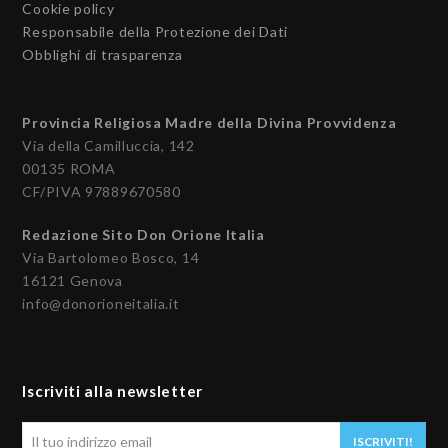
Cookie policy
Responsabile della Protezione dei Dati
Obblighi di trasparenza
Provincia Religiosa Madre della Divina Provvidenza
Via della Camilluccia, 142
00135 ROMA
CF/PIVA 97889670580
Redazione Sito Don Orione Italia
Via Bartolomeo Bosco, 14
16121 Genova
info@donorioneitalia.it
Iscriviti alla newsletter
Il
ISCRIVITI!