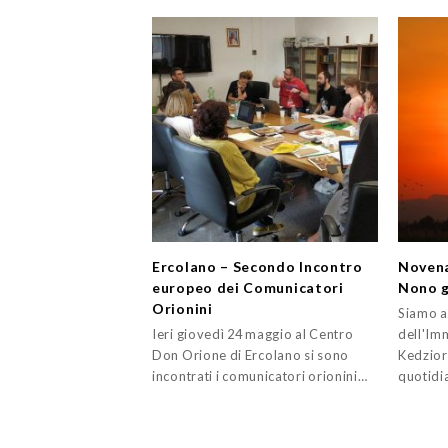
Ercolano – Secondo Incontro
Novena
europeo dei Comunicatori
Nono g
Orionini
Siamo al
Ieri giovedì 24 maggio al Centro
dell'Im
Don Orione di Ercolano si sono
Kedziora
incontrati i comunicatori orionini…
quotidi