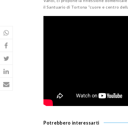
Vanoi, ci propone la riflessione domenicale
il Santuario di Tortona “cuore e centro del
Potrebbero interessarti