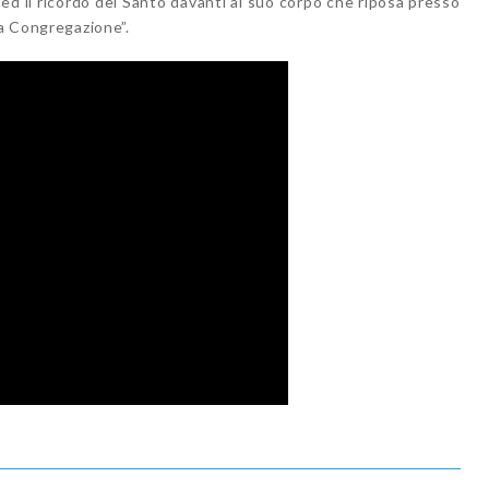
 ed il ricordo del Santo davanti al suo corpo che riposa presso
la Congregazione”.