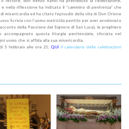
 Il rettore, don Renzo Vanoi ha presieduto la celebrazione,
e e nella riflessione ha indicato il “cammino di penitenza” che
 misericordia ed ha citato l’episodio della vita di Don Orione
nuovo Scrivia con l’uomo matricida pentito per aver avvelenato
 racconto della Passione del Signore di San Luca), le preghiere
 accompagnato questa liturgia penitenziale, sfociata nel
ni uomo che si affida alla sua misericordia.
dì 5 febbraio alle ore 21.
QUI
il calendario delle celebrazioni