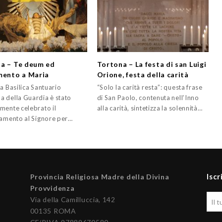
a – Te deum ed
Tortona – La festa di san Luigi
mento a Maria
Orione, festa della carità
a Basilica Santuario
“Solo la carità resta”: questa frase
 della Guardia è stato
di San Paolo, contenuta nell’Inno
mente celebrato il
alla carità, sintetizza la solennità…
iamento al Signore per…
Iscr
Provincia Religiosa Madre della Divina
Provvidenza
Via della Camilluccia, 142
00135 ROMA