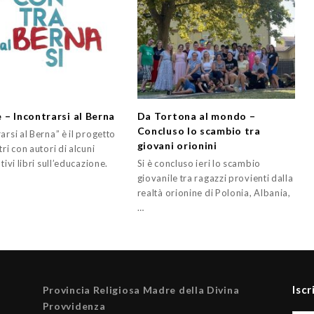
 – Incontrarsi al Berna
Da Tortona al mondo –
Concluso lo scambio tra
arsi al Berna” è il progetto
giovani orionini
tri con autori di alcuni
ativi libri sull’educazione.
Si è concluso ieri lo scambio
giovanile tra ragazzi provienti dalla
realtà orionine di Polonia, Albania,
…
Iscr
Provincia Religiosa Madre della Divina
Provvidenza