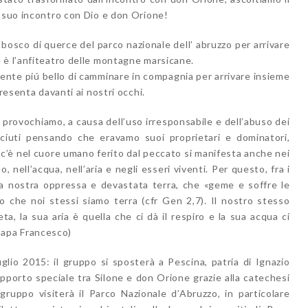
l suo incontro con Dio e don Orione!
 bosco di querce del parco nazionale dell’ abruzzo per arrivare
 è l’anfiteatro delle montagne marsicane.
niente piú bello di camminare in compagnia per arrivare insieme
presenta davanti ai nostri occhi.
e provochiamo, a causa dell’uso irresponsabile e dell’abuso dei
ciuti pensando che eravamo suoi proprietari e dominatori,
e c’è nel cuore umano ferito dal peccato si manifesta anche nei
, nell’acqua, nell’aria e negli esseri viventi. Per questo, fra i
 la nostra oppressa e devastata terra, che «geme e soffre le
o che noi stessi siamo terra (cfr Gen 2,7). Il nostro stesso
ta, la sua aria è quella che ci dà il respiro e la sua acqua ci
i Papa Francesco)
lio 2015: il gruppo si sposterà a Pescina, patria di Ignazio
apporto speciale tra Silone e don Orione grazie alla catechesi
ruppo visiterà il Parco Nazionale d’Abruzzo, in particolare