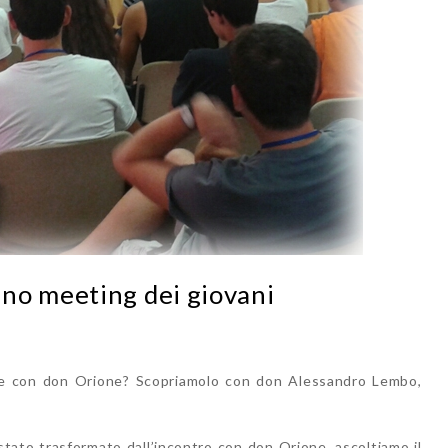
no meeting dei giovani
are con don Orione? Scopriamolo con don Alessandro Lembo,
tato trasformato dall’incontro con don Orione, ascoltiamo il