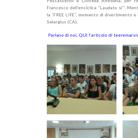
Pescasseroli e Civitella Alfedena, per r
Francesco dell’enciclica “Laudato si’”. Ment
la “FREE LIFE”, momento di divertimento e r
Selargius (CA).
Parlano di noi, QUI l’articolo di teeremarsi