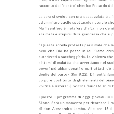
racconto del “nostro” chierico Riccardo de
La sera si svolge con una passaggiata tra il
ad ammirare quello spettacolo naturale che
Ma il sentiero è metafora di vita: non c’e 
alla meta e stupirsi dalla grandezza che si 
” Questa sorella protesta per il male che l
beni che Dio ha posto in lei. Siamo cres
autorizzati a saccheggiarla. La violenza ch
sintomi di malattia che avvertiamo nel suolo
poveri più abbandonati e maltrattati, c’è
doglie del parto» (Rm 8,22). Dimentichiam
corpo è costituito dagli elementi del piane
vivifica e ristora.” (Enciclica “laudato si” d
Questo il programma di oggi giovedì 30 lug
Silone. Sarà un momento per ricordare il r
di don Alessandro Lembo. Alle ore 15 il g