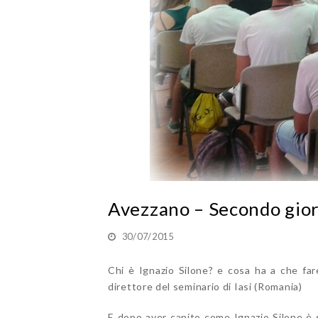
Avezzano – Secondo gior
30/07/2015
Chi è Ignazio Silone? e cosa ha a che f
direttore del seminario di Iasi (Romania)
E dopo aver capito come Ignazio Silone è s