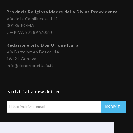
Provincia Religiosa Madre della Divina Provvidenza
Via della Camilluccia, 142
00135 ROMA
CF/PIVA 97889670580
Redazione Sito Don Orione Italia
Via Bartolomeo Bosco, 14
16121 Genova
info@donorioneitalia.it
Iscriviti alla newsletter
Il
ISCRIVITI!
tuo
indirizzo
email
Seguici