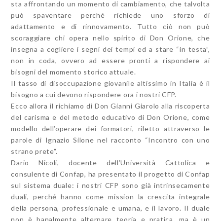
sta affrontando un momento di cambiamento, che talvolta
può spaventare perché richiede uno sforzo di
adattamento e di rinnovamento. Tutto ciò non può
scoraggiare chi opera nello spirito di Don Orione, che
insegna a cogliere i segni dei tempi ed a stare “in testa”,
non in coda, ovvero ad essere pronti a rispondere ai
bisogni del momento storico attuale.
Il tasso di disoccupazione giovanile altissimo in Italia è il
bisogno a cui devono rispondere ora i nostri CFP.
Ecco allora il richiamo di Don Gianni Giarolo alla riscoperta
del carisma e del metodo educativo di Don Orione, come
modello dell’operare dei formatori, riletto attraverso le
parole di Ignazio Silone nel racconto “Incontro con uno
strano prete”.
Dario Nicoli, docente dell’Università Cattolica e
consulente di Confap, ha presentato il progetto di Confap
sul sistema duale: i nostri CFP sono già intrinsecamente
duali, perché hanno come mission la crescita integrale
della persona, professionale e umana, e il lavoro. Il duale
non è banalmente alternare teoria e pratica, ma è un