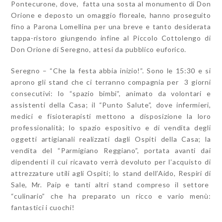
Pontecurone, dove, fatta una sosta al monumento di Don
Orione e deposto un omaggio floreale, hanno proseguito
fino a Parona Lomellina per una breve e tanto desiderata
tappa-ristoro giungendo infine al Piccolo Cottolengo di
Don Orione di Seregno, attesi da pubblico euforico.
Seregno – “Che la festa abbia inizio!”. Sono le 15:30 e si
aprono gli stand che ci terranno compagnia per 3 giorni
consecutivi: lo “spazio bimbi”, animato da volontari e
assistenti della Casa; il “Punto Salute”, dove infermieri,
medici e fisioterapisti mettono a disposizione la loro
professionalità; lo spazio espositivo e di vendita degli
oggetti artigianali realizzati dagli Ospiti della Casa; la
vendita del “Parmigiano Reggiano”, portata avanti dai
dipendenti il cui ricavato verrà devoluto per l’acquisto di
attrezzature utili agli Ospiti; lo stand dell’Aido, Respiri di
Sale, Mr. Paip e tanti altri stand compreso il settore
“culinario” che ha preparato un ricco e vario menù:
fantastici i cuochi!