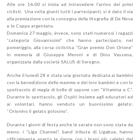
Alle ore 16:00 si inizia ad intravedere l’arrivo dei primi
ciclisti. Una volta giunti tutti i partecipanti, si è dato il via
alla premiazione con la consegna della litografia di De Nova
e le Coppe argentate.
Domenica 27 maggio, invece, sono stati numerosi i ragazzi
“categoria Giovanissimi” che hanno partecipato, nel
pomeriggio, alla corsa ciclistica “Gran premio Don Orione”
in memoria di Giuseppe Meroni e di Dino Vassena,
organizzata dalla società SALUS di Seregno.
Anche il lunedì 28 è stata una giornata dedicata ai bambini
con la benedizione delle mamme e dei loro bambini e con lo
spettacolo di magia di bolle di sapone con “Vitamina e C”.
Durante lo spettacolo, gli Ospiti insieme agli educatori ed
ai volontari, hanno venduto un buonissimo gelato:
“Orionino il gelato golosino”.
Durante i giorni di festa anche le serate non sono state da
meno: i “Liga Channel”, band tribute di Ligabue, hanno
ufficialmente aperto le danze con i brani più celebri del