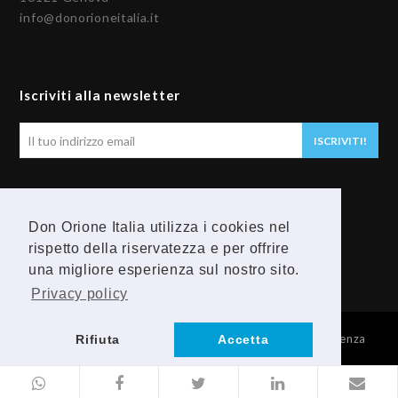
info@donorioneitalia.it
Iscriviti alla newsletter
Il
ISCRIVITI!
tuo
indirizzo
email
Seguici
Don Orione Italia utilizza i cookies nel
F
Y
rispetto della riservatezza e per offrire
una migliore esperienza sul nostro sito.
a
o
Privacy policy
c
u
© 2026 Provincia Religiosa Madre della Divina Provvidenza
Rifiuta
Accetta
e
t
b
u