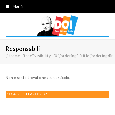
Menù
Responsabili
{“theme”:”tree”,”visibility”:”0″,”ordering”:”title”,”order
Non è stato trovato nessun articolo.
SEGUICI SU FACEBOOK