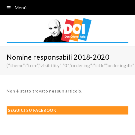
Menù
Nomine responsabili 2018-2020
{“theme”:”tree”,”visibility”:”0″,”ordering”:”title”,”order
Non è stato trovato nessun articolo.
SEGUICI SU FACEBOOK