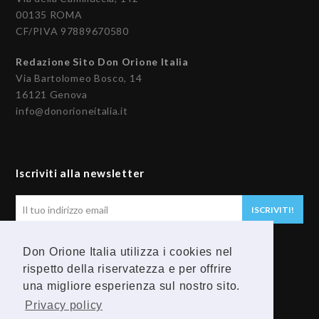
00135 ROMA
CF/PIVA 97889670580
Redazione Sito Don Orione Italia
Via Bartolomeo Bosco, 14
16121 Genova
info@donorioneitalia.it
Iscriviti alla newsletter
Il
ISCRIVITI!
tuo
indirizzo
Don Orione Italia utilizza i cookies nel
email
Seguici
rispetto della riservatezza e per offrire
una migliore esperienza sul nostro sito.
F
Y
Privacy policy