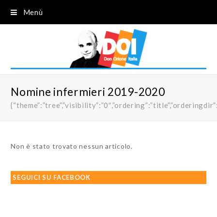
Menù
Nomine infermieri 2019-2020
{“theme”:”tree”,”visibility”:”0″,”ordering”:”title”,”order
Non è stato trovato nessun articolo.
SEGUICI SU FACEBOOK