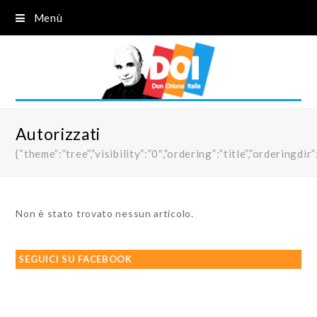
Menù
Autorizzati
{“theme”:”tree”,”visibility”:”0″,”ordering”:”title”,”order
Non è stato trovato nessun articolo.
SEGUICI SU FACEBOOK