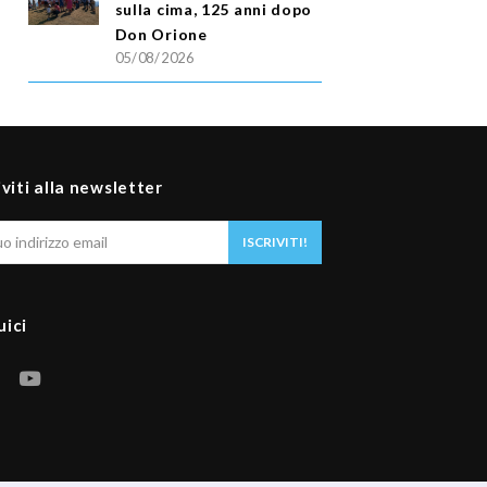
sulla cima, 125 anni dopo
Don Orione
05/08/2026
iviti alla newsletter
Il
ISCRIVITI!
tuo
indirizzo
email
uici
F
Y
a
o
c
u