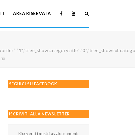
TI
AREA RISERVATA
howtreeborder”:”1″,”tree_showcategorytitle”:”0″,”tree_showsubc
rpi
SEGUICI SU FACEBOOK
ISCRIVITI ALLA NEWSLETTER
Riceverai i nostri aggiornamenti