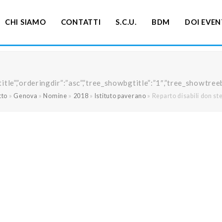
CHI SIAMO
CONTATTI
S.C.U.
BDM
DOI EVEN
ng”:”title”,”orderingdir”:”asc”,”tree_showbgtitle”:”1″,”tree_s
tto
»
Genova
»
Nomine
»
2018
»
Istituto paverano
»
Reparto disabili don ste