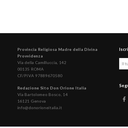
Iscr
Provincia Religiosa Madre della Divina
Provvidenza
Via della Camilluccia, 142
00135 ROMA
CF/PIVA 97889670580
Seg
Redazione Sito Don Orione Italia
Via Bartolomeo Bosco, 14
16121 Genova
info@donorioneitalia.it