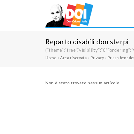
Reparto disabili don sterpi
{“theme”:”tree”,”visibility”:”0″,”orderi
Home
»
Area riservata
»
Privacy
»
Pr san benede
Non è stato trovato nessun articolo.