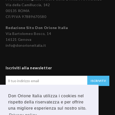
Via della Camilluccia, 142
00135 ROMA
CF/PIVA 97889670580
Redazione Sito Don Orione Italia
Via Bartolomeo Bosco, 14
16121 Genova
info@donorioneitalia.it
Iscriviti alla newsletter
Il
ISCRIVITI!
tuo
indirizzo
Don Orione Italia utilizza i cookies nel
email
Seguici
rispetto della riservatezza e per offrire
una migliore esperienza sul nostro sito.
F
Y