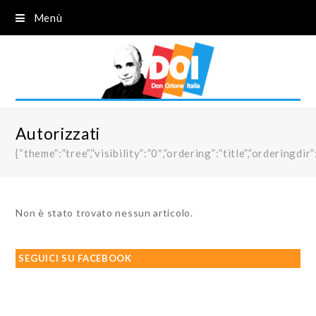
Menù
Autorizzati
{“theme”:”tree”,”visibility”:”0″,”ordering”:”title”,”order
Non è stato trovato nessun articolo.
SEGUICI SU FACEBOOK