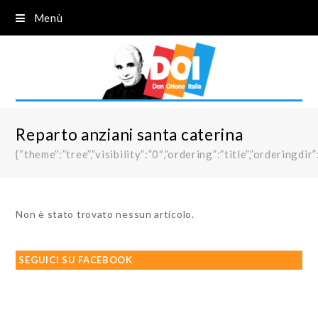
Menù
Reparto anziani santa caterina
{“theme”:”tree”,”visibility”:”0″,”ordering”:”title”,”order
Non è stato trovato nessun articolo.
SEGUICI SU FACEBOOK