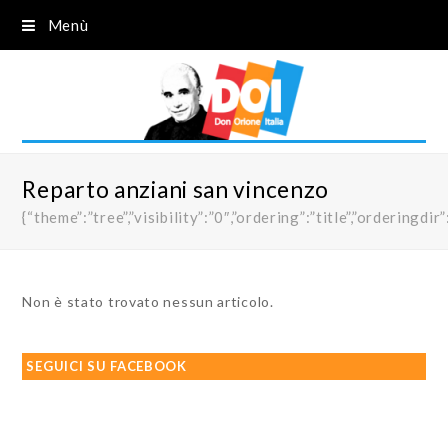
Menù
Reparto anziani san vincenzo
{“theme”:”tree”,”visibility”:”0″,”ordering”:”title”,”order
Non è stato trovato nessun articolo.
SEGUICI SU FACEBOOK