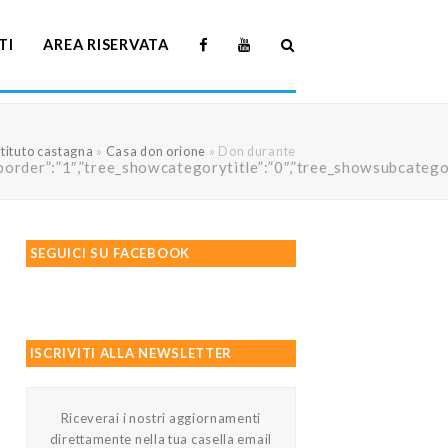
TI
AREA RISERVATA
stituto castagna
»
Casa don orione
»
Don durante
howtreeborder”:”1″,”tree_showcategorytitle”:”0″,”tree_showsubc
SEGUICI SU FACEBOOK
ISCRIVITI ALLA NEWSLETTER
Riceverai i nostri aggiornamenti
direttamente nella tua casella email