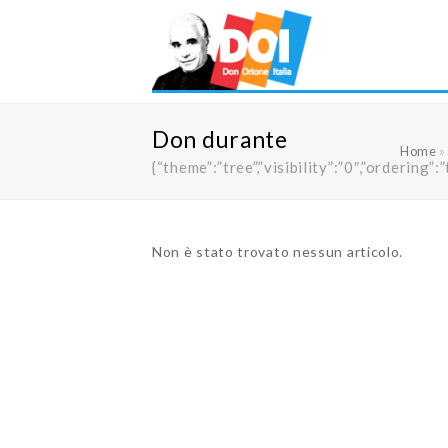
Don durante
Home
{“theme”:”tree”,”visibility”:”0″,”orderi
Non è stato trovato nessun articolo.