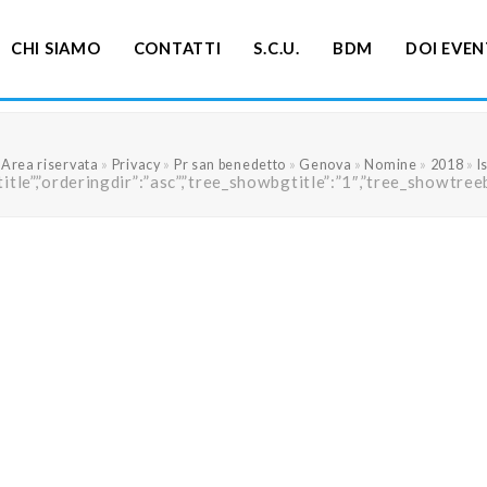
CHI SIAMO
CONTATTI
S.C.U.
BDM
DOI EVEN
»
Area riservata
»
Privacy
»
Pr san benedetto
»
Genova
»
Nomine
»
2018
»
I
ng”:”title”,”orderingdir”:”asc”,”tree_showbgtitle”:”1″,”tree_s