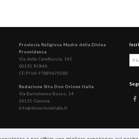
Iscr
Provincia Religiosa Madre della Divina
Provvidenza
Via della Camilluccia, 142
00135 ROMA
CF/PIVA 97889670580
Seg
Redazione Sito Don Orione Italia
Via Bartolomeo Bosco, 14
16121 Genova
info@donorioneitalia.it