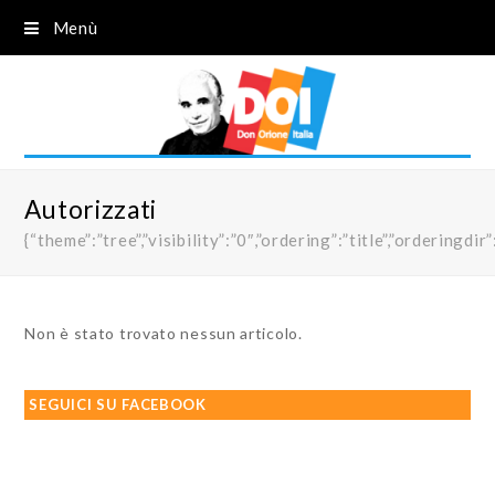
Menù
Autorizzati
{“theme”:”tree”,”visibility”:”0″,”ordering”:”title”,”order
Non è stato trovato nessun articolo.
SEGUICI SU FACEBOOK