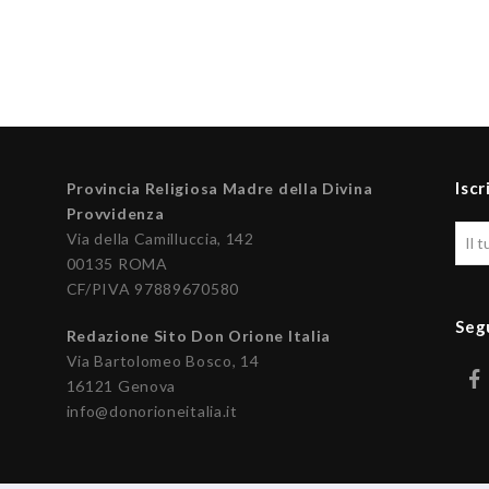
Iscr
Provincia Religiosa Madre della Divina
Provvidenza
Via della Camilluccia, 142
00135 ROMA
CF/PIVA 97889670580
Seg
Redazione Sito Don Orione Italia
Via Bartolomeo Bosco, 14
16121 Genova
info@donorioneitalia.it