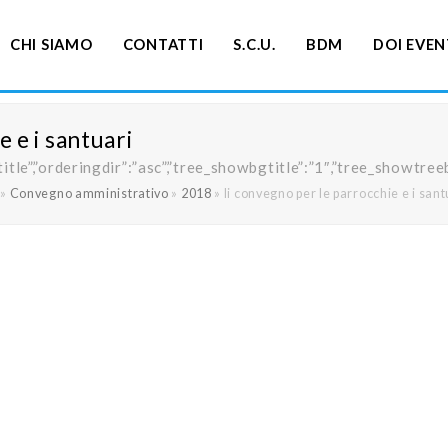
CHI SIAMO
CONTATTI
S.C.U.
BDM
DOI EVEN
 e i santuari
ng”:”title”,”orderingdir”:”asc”,”tree_showbgtitle”:”1″,”tree_s
»
Convegno amministrativo
»
2018
»
Ii convegno per le parrocchie e i sant