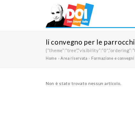
Ii convegno per le parrocchie
{“theme”:”tree”,”visibility”:”0″,”orderi
Home
»
Area riservata
»
Formazione e convegni
Non è stato trovato nessun articolo.