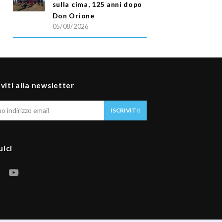
sulla cima, 125 anni dopo
Don Orione
05/08/2026
iviti alla newsletter
Il
ISCRIVITI!
tuo
indirizzo
email
uici
F
Y
a
o
c
u