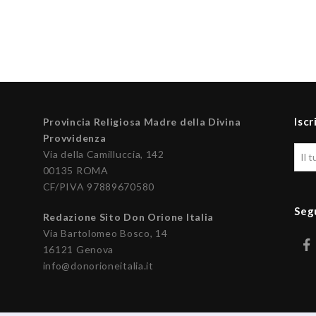
Iscr
Provincia Religiosa Madre della Divina
Provvidenza
Via della Camilluccia, 142
00135 ROMA
CF/PIVA 97889670580
Seg
Redazione Sito Don Orione Italia
Via Bartolomeo Bosco, 14
16121 Genova
info@donorioneitalia.it