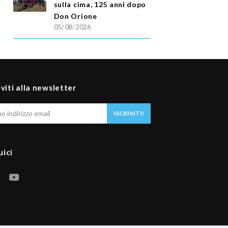
sulla cima, 125 anni dopo
Don Orione
05/08/2026
iviti alla newsletter
Il
ISCRIVITI!
tuo
indirizzo
email
uici
F
Y
a
o
c
u