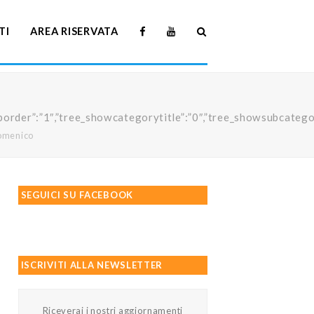
TI
AREA RISERVATA
howtreeborder”:”1″,”tree_showcategorytitle”:”0″,”tree_showsubc
domenico
SEGUICI SU FACEBOOK
ISCRIVITI ALLA NEWSLETTER
Riceverai i nostri aggiornamenti