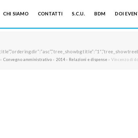
CHI SIAMO
CONTATTI
S.C.U.
BDM
DOI EVEN
ng”:”title”,”orderingdir”:”asc”,”tree_showbgtitle”:”1″,”tree_s
»
Convegno amministrativo
»
2014
»
Relazioni e dispense
»
Vincenzo di 