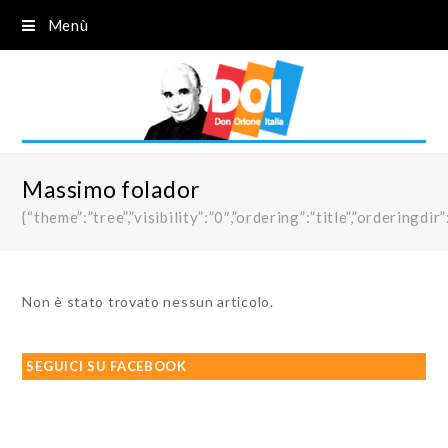
Menù
Massimo folador
{“theme”:”tree”,”visibility”:”0″,”ordering”:”title”,”order
Non è stato trovato nessun articolo.
SEGUICI SU FACEBOOK