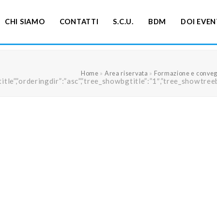
CHI SIAMO
CONTATTI
S.C.U.
BDM
DOI EVEN
Home
»
Area riservata
»
Formazione e conveg
ng”:”title”,”orderingdir”:”asc”,”tree_showbgtitle”:”1″,”tree_s