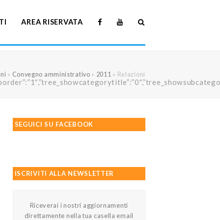
TI
AREA RISERVATA
ni
»
Convegno amministrativo
»
2011
»
Relazioni
howtreeborder”:”1″,”tree_showcategorytitle”:”0″,”tree_showsubc
SEGUICI SU FACEBOOK
ISCRIVITI ALLA NEWSLETTER
Riceverai i nostri aggiornamenti
direttamente nella tua casella email