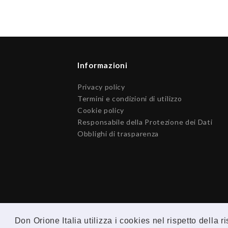
Informazioni
Privacy policy
Termini e condizioni di utilizzo
Cookie policy
Responsabile della Protezione dei Dati
Obblighi di trasparenza
Don Orione Italia utilizza i cookies nel rispetto della 