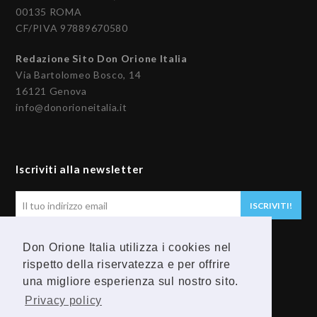
00135 ROMA
CF/PIVA 97889670580
Redazione Sito Don Orione Italia
Via Bartolomeo Bosco, 14
16121 Genova
info@donorioneitalia.it
Iscriviti alla newsletter
Il
ISCRIVITI!
tuo
indirizzo
Don Orione Italia utilizza i cookies nel
email
Seguici
rispetto della riservatezza e per offrire
una migliore esperienza sul nostro sito.
F
Y
Privacy policy