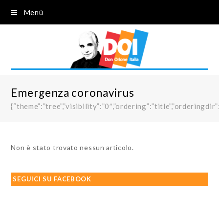
Menù
Emergenza coronavirus
{“theme”:”tree”,”visibility”:”0″,”ordering”:”title”,”order
Non è stato trovato nessun articolo.
SEGUICI SU FACEBOOK