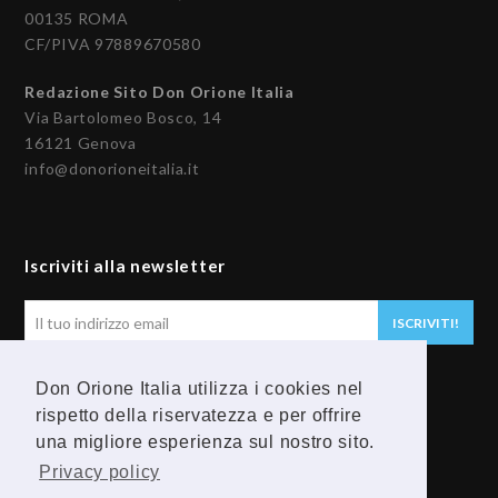
00135 ROMA
CF/PIVA 97889670580
Redazione Sito Don Orione Italia
Via Bartolomeo Bosco, 14
16121 Genova
info@donorioneitalia.it
Iscriviti alla newsletter
Il
ISCRIVITI!
tuo
indirizzo
Don Orione Italia utilizza i cookies nel
email
Seguici
rispetto della riservatezza e per offrire
una migliore esperienza sul nostro sito.
F
Y
Privacy policy