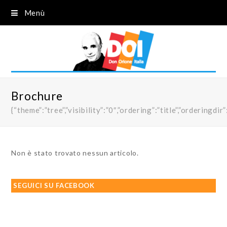
Menù
Brochure
{“theme”:”tree”,”visibility”:”0″,”ordering”:”title”,”order
Non è stato trovato nessun articolo.
SEGUICI SU FACEBOOK