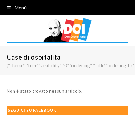
Menù
Case di ospitalita
{“theme”:”tree”,”visibility”:”0″,”ordering”:”title”,”order
Non è stato trovato nessun articolo.
SEGUICI SU FACEBOOK