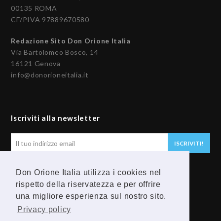
00135 ROMA
CF/PIVA 97889670580
Redazione Sito Don Orione Italia
Via Bartolomeo Bosco, 14
16121 Genova
info@donorioneitalia.it
Iscriviti alla newsletter
Il
ISCRIVITI!
tuo
indirizzo
Don Orione Italia utilizza i cookies nel
email
Seguici
rispetto della riservatezza e per offrire
una migliore esperienza sul nostro sito.
F
Y
Privacy policy