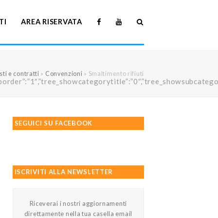
TI
AREA RISERVATA
ti e contratti
»
Convenzioni
»
Smaltimento rifiuti
howtreeborder”:”1″,”tree_showcategorytitle”:”0″,”tree_showsubc
SEGUICI SU FACEBOOK
ISCRIVITI ALLA NEWSLETTER
Riceverai i nostri aggiornamenti
direttamente nella tua casella email