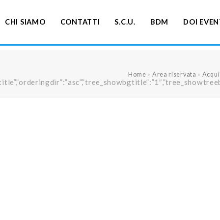
CHI SIAMO
CONTATTI
S.C.U.
BDM
DOI EVEN
Home
»
Area riservata
»
Acquis
ng”:”title”,”orderingdir”:”asc”,”tree_showbgtitle”:”1″,”tree_s