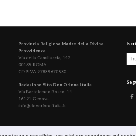
Iscr
Provincia Religiosa Madre della Divina
Provvidenza
Via della Camilluccia, 142
00135 ROMA
CF/PIVA 97889670580
Seg
Redazione Sito Don Orione Italia
Via Bartolomeo Bosco, 14
16121 Genova
info@donorioneitalia.it