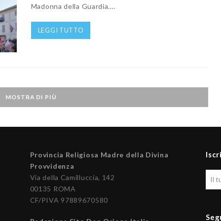
Madonna della Guardia.…
LEGGI TUTTO
MOSTRA DI PIÙ
Iscr
Provincia Religiosa Madre della Divina
Provvidenza
Via della Camilluccia, 142
00135 ROMA
CF/PIVA 97889670580
Seg