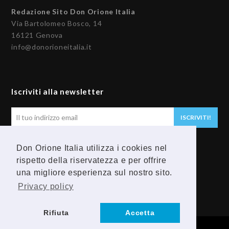
Redazione Sito Don Orione Italia
Via Bartolomeo Bosco, 14
16121 Genova
info@donorioneitalia.it
Iscriviti alla newsletter
Il
ISCRIVITI!
tuo
indirizzo
Don Orione Italia utilizza i cookies nel
email
Seguici
rispetto della riservatezza e per offrire
una migliore esperienza sul nostro sito.
F
Y
Privacy policy
a
o
Rifiuta
Accetta
c
u