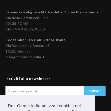
Provincia Religiosa Madre della Divina Provvidenza
Via della Camilluccia, 142
00135 ROMA
CF/PIVA 97889670580
Redazione Sito Don Orione Italia
Via Bartolomeo Bosco, 14
16121 Genova
info@donorioneitalia.it
Iscriviti alla newsletter
Il
ISCRIVITI!
tuo
indirizzo
Don Orione Italia utilizza i cookies nel
email
Seguici