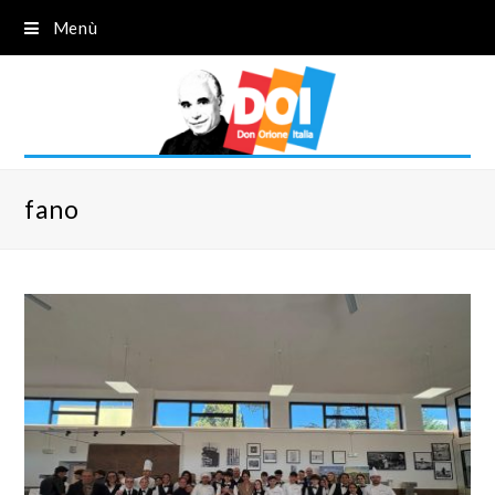
Menù
fano