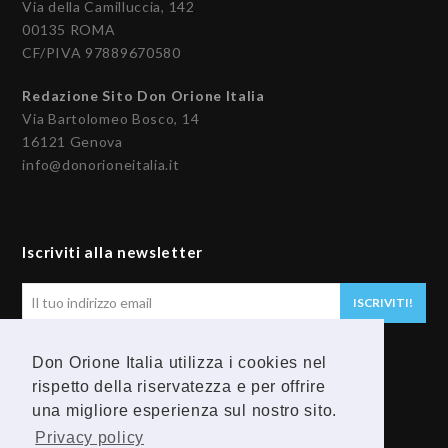
Via della Camilluccia, 142
00135 ROMA
CF/PIVA 97889670580
Redazione Sito Don Orione Italia
Via Bartolomeo Bosco, 14
16121 Genova
info@donorioneitalia.it
Iscriviti alla newsletter
Il
ISCRIVITI!
tuo
indirizzo
Don Orione Italia utilizza i cookies nel
email
Seguici
rispetto della riservatezza e per offrire
una migliore esperienza sul nostro sito.
F
Y
Privacy policy