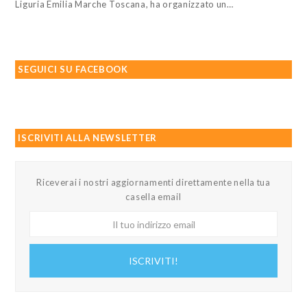
Liguria Emilia Marche Toscana, ha organizzato un…
SEGUICI SU FACEBOOK
ISCRIVITI ALLA NEWSLETTER
Riceverai i nostri aggiornamenti direttamente nella tua
casella email
Il
tuo
indirizzo
ISCRIVITI!
email