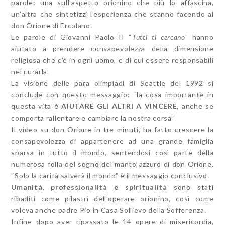
parole: una sull’aspetto orionino che più lo affascina,
un’altra che sintetizzi l’esperienza che stanno facendo al
don Orione di Ercolano.
Le parole di Giovanni Paolo II “
Tutti ti cercano
” hanno
aiutato a prendere consapevolezza della dimensione
religiosa che c’è in ogni uomo, e di cui essere responsabili
nel curarla.
La visione delle para olimpiadi di Seattle del 1992 si
conclude con questo messaggio: “la cosa importante in
questa vita è
AIUTARE GLI ALTRI A VINCERE
, anche se
comporta rallentare e cambiare la nostra corsa”
Il video su don Orione in tre minuti, ha fatto crescere la
consapevolezza di appartenere ad una grande famiglia
sparsa in tutto il mondo, sentendosi così parte della
numerosa folla del sogno del manto azzuro di don Orione.
“Solo la carità salverà il mondo” è il messaggio conclusivo.
Umanità, professionalità e spiritualità
sono stati
ribaditi come pilastri dell’operare orionino, così come
voleva anche padre Pio in Casa Sollievo della Sofferenza.
Infine dopo aver ripassato le 14 opere di misericordia,