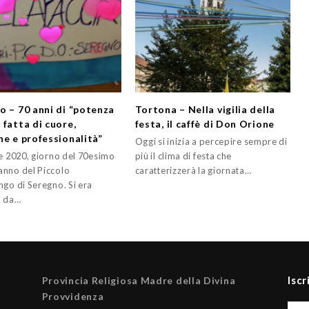
o – 70 anni di “potenza
Tortona – Nella vigilia della
 fatta di cuore,
festa, il caffè di Don Orione
ne e professionalità”
Oggi si inizia a percepire sempre di
le 2020, giorno del 70esimo
più il clima di festa che
nno del Piccolo
caratterizzerà la giornata…
ngo di Seregno. Si era
o da…
Iscr
Provincia Religiosa Madre della Divina
Provvidenza