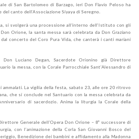
iale di San Bartolomeo di Barzago, ieri Don Flavio Peloso ha
e del canto dell’Associazione Siyaya di Seregno.
, si svolgerà una processione all’interno dell’Istituto con gli
di Don Orione, la santa messa sarà celebrata da Don Graziano
a dal concerto del Coro Pura Vida, che canterà i canti mariani
e, Don Luciano Degan, Sacerdote Orionino già Direttore
tuario la messa, con la Corale Parrocchiale Sant’Alessandro di
 ammalati. La vigilia della festa, sabato 23, alle ore 20 ritrovo
ana, che si conclude nel Santuario con la messa celebrata da
niversario di sacerdozio. Anima la liturgia la Corale della
 Direttore Generale dell’Opera Don Orione – 8º successore di
turgia, con l’animazione della Corla San Giovanni Bosco del
meriggio, Benedizione dei bambini e affidamento alla Madonna