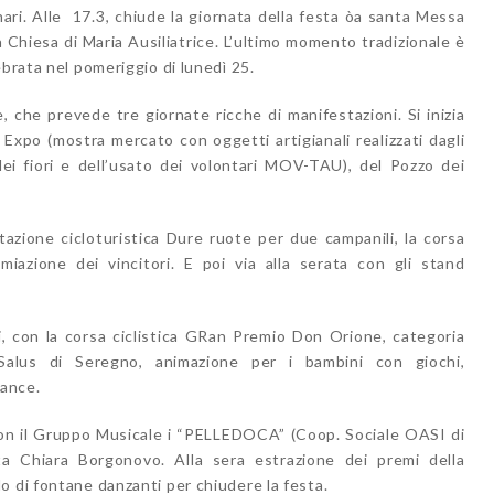
ri. Alle 17.3, chiude la giornata della festa òa santa Messa
a Chiesa di Maria Ausiliatrice. L’ultimo momento tradizionale è
ebrata nel pomeriggio di lunedì 25.
, che prevede tre giornate ricche di manifestazioni. Si inizia
 Expo (mostra mercato con oggetti artigianali realizzati dagli
 fiori e dell’usato dei volontari MOV-TAU), del Pozzo dei
tazione cicloturistica Dure ruote per due campanili, la corsa
azione dei vincitori. E poi via alla serata con gli stand
, con la corsa ciclistica GRan Premio Don Orione, categoria
à Salus di Seregno, animazione per i bambini con giochi,
dance.
 con il Gruppo Musicale i “PELLEDOCA” (Coop. Sociale OASI di
sta Chiara Borgonovo. Alla sera estrazione dei premi della
o di fontane danzanti per chiudere la festa.