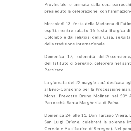
Provinciale, e animata dalla cora parrocch
presieduto la celebrazione, con l’animazion
Mercoledì 13, festa della Madonna di Fatima
ospiti, mentre sabato 16 festa liturgica 
Colombo e dai religiosi della Casa, seguit
della tradizione internazionale.
Domenica 17, solennità dell’Ascension
dell’Istituto di Seregno, celebrerà nel san
Perticato.
La giornata del 22 maggio sarà dedicata agli
al Bivio-Consonno per la Processione mari
Mons. Prevosto Bruno Molinari nel 50° An
Parrocchia Santa Margherita di Paina.
Domenica 24, alle 11, Don Tarcisio Vieira,
San Luigi Orione, celebrerà la solenne li
Ceredo e Ausiliatrice di Seregno). Nel po