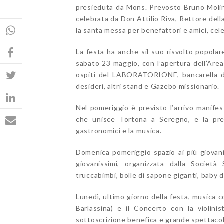
presieduta da Mons. Prevosto Bruno Molina
celebrata da Don Attilio Riva, Rettore dell
la santa messa per benefattori e amici, cel
La festa ha anche sil suo risvolto popolare
sabato 23 maggio, con l’apertura dell’Area
ospiti del LABORATORIONE, bancarella dei
desideri, altri stand e Gazebo missionario.
Nel pomeriggio è previsto l’arrivo manifes
che unisce Tortona a Seregno, e la premi
gastronomici e la musica.
Domenica pomeriggio spazio ai più giovani
giovanissimi, organizzata dalla Societ
truccabimbi, bolle di sapone giganti, baby 
Lunedì, ultimo giorno della festa, musica
Barlassina) e il Concerto con la violini
sottoscrizione benefica e grande spettacol