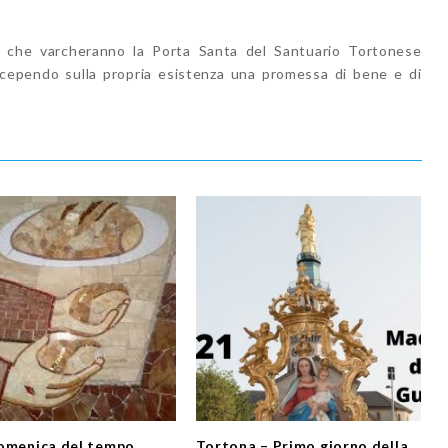
i che varcheranno la Porta Santa del Santuario Tortonese
ercependo sulla propria esistenza una promessa di bene e di
omenica del tempo
Tortona – Primo giorno della