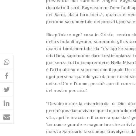
presieduta dal cardinale Angelo Bagnasc
ricordato il card. Bagnasco nell’omelia di a
dei Santi, dalla loro bontà, quanto è nec
perdono sacramentale dei peccati, possa es
Ricapitolare ogni cosa in Cristo, centro 
nella storia di ognuno, superando gli ostac
quanto fondamentale sia “riscoprire sempr
cristiana, sapendone dare testimonianza fo
pur senza tutto comprendere. Nella Miseri
è l’atto ultimo e supremo con il quale Dio 
ogni persona quando guarda con occhi since
unisce Dio e l’uomo, perché apre il cuore 
del nostro peccato”.
“Desidero che la misericordia di Dio, di
perché possiamo vivere questo periodo nel 
vita, aprì le braccia e il cuore a qualsiasi
‘un cuore grande e magnanimo che arrivi a t
questo Santuario lasciamoci travolgere da