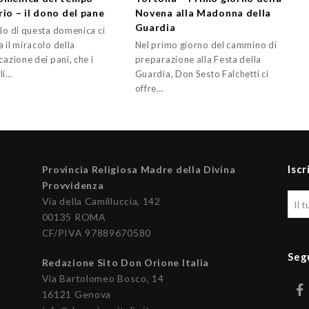
rio – il dono del pane
Novena alla Madonna della
Guardia
elo di questa domenica ci
 il miracolo della
Nel primo giorno del cammino di
cazione dei pani, che i
preparazione alla Festa della
li…
Guardia, Don Sesto Falchetti ci
offre…
Iscr
Provincia Religiosa Madre della Divina
Provvidenza
Via della Camilluccia, 142
00135 ROMA
CF/PIVA 97889670580
Seg
Redazione Sito Don Orione Italia
Via Bartolomeo Bosco, 14
16121 Genova