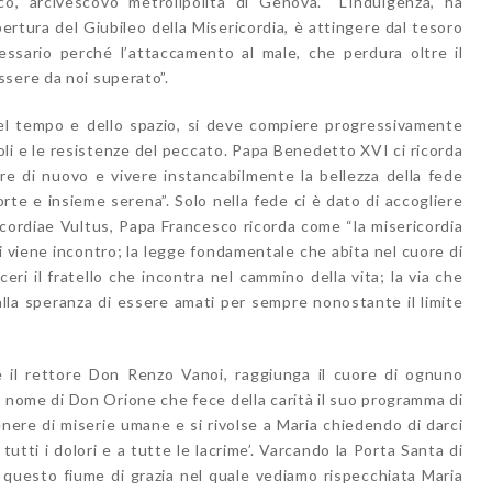
o, arcivescovo metrolipolita di Genova. “L’indulgenza, ha
pertura del Giubileo della Misericordia, è attingere dal tesoro
essario perché l’attaccamento al male, che perdura oltre il
sere da noi superato”.
del tempo e dello spazio, si deve compiere progressivamente
oli e le resistenze del peccato. Papa Benedetto XVI ci ricorda
e di nuovo e vivere instancabilmente la bellezza della fede
rte e insieme serena”. Solo nella fede ci è dato di accogliere
cordiae Vultus, Papa Francesco ricorda come “la misericordia
ci viene incontro; la legge fondamentale che abita nel cuore di
ri il fratello che incontra nel cammino della vita; la via che
alla speranza di essere amati per sempre nonostante il limite
ce il rettore Don Renzo Vanoi, raggiunga il cuore di ognuno
nome di Don Orione che fece della carità il suo programma di
 genere di miserie umane e si rivolse a Maria chiedendo di darci
utti i dolori e a tutte le lacrime’. Varcando la Porta Santa di
 questo fiume di grazia nel quale vediamo rispecchiata Maria