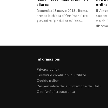
allarga
ordina
Domenica 18 marzo 2018 a Roma,
Il Vang
presso la chiesa di Ognissanti, tre
racconta
giovani religiosi, il brasiliano…
moltipli
discepo
Informazioni
Privacy policy
Termini e condizioni di utilizzo
Cookie policy
Responsabile della Protezione dei Dati
Obblighi di trasparenza