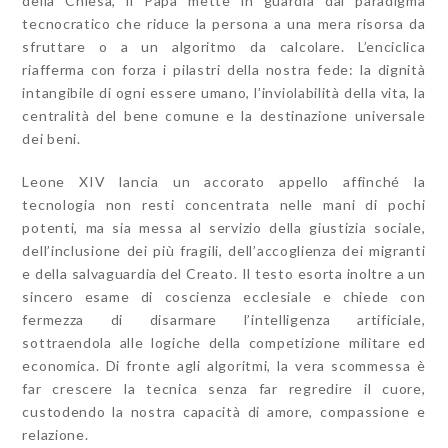
della Chiesa, il Papa mette in guardia dal paradigma
tecnocratico che riduce la persona a una mera risorsa da
sfruttare o a un algoritmo da calcolare. L’enciclica
riafferma con forza i pilastri della nostra fede: la dignità
intangibile di ogni essere umano, l’inviolabilità della vita, la
centralità del bene comune e la destinazione universale
dei beni.
Leone XIV lancia un accorato appello affinché la
tecnologia non resti concentrata nelle mani di pochi
potenti, ma sia messa al servizio della giustizia sociale,
dell’inclusione dei più fragili, dell’accoglienza dei migranti
e della salvaguardia del Creato. Il testo esorta inoltre a un
sincero esame di coscienza ecclesiale e chiede con
fermezza di disarmare l’intelligenza artificiale,
sottraendola alle logiche della competizione militare ed
economica. Di fronte agli algoritmi, la vera scommessa è
far crescere la tecnica senza far regredire il cuore,
custodendo la nostra capacità di amore, compassione e
relazione.