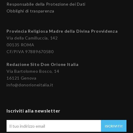
Responsabile della Protezione dei Dati
Obblighi di trasparenza
Provincia Religiosa Madre della Divina Provvidenza
Via della Camilluccia, 142
00135 ROMA
CF/PIVA 97889670580
Redazione Sito Don Orione Italia
Via Bartolomeo Bosco, 14
16121 Genova
info@donorioneitalia.it
Iscriviti alla newsletter
Il
ISCRIVITI!
tuo