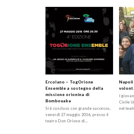
Ercolano – TogOrione
Napoli
Ensemble a sostegno della
volont
missione orionina di
I giovan
Bombouaka
Civile U
Si è concluso con grande successo,
nel teat
venerdì 27 maggio 2016, presso il
teatro Don Orione di…