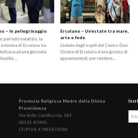
no – In pellegrinaggio
Ercolano – Un’estate tra mare,
arte e fede
o periodo natalizio, la
 orionina di Ercolano ha
L'estate degli ospiti del Centro Don
dedicare alcune giornate
Orione di Ercolano è una giostra di
ritualità.…
appuntamenti, per rendere…
Iscr
Provincia Religiosa Madre della Divina
Provvidenza
Via della Camilluccia, 142
00135 ROMA
CF/PIVA 97889670580