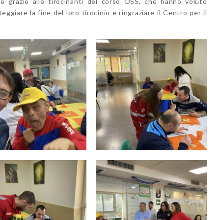
e grazie alle tirocinanti del corso OSS, che hanno voluto
giare la fine del loro tirocinio e ringraziare il Centro per il