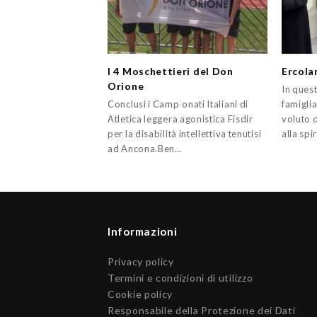
I 4 Moschettieri del Don
Ercola
Orione
In quest
Conclusi i Campionati Italiani di
famiglia
Atletica leggera agonistica Fisdir
voluto 
per la disabilità intellettiva tenutisi
alla spi
ad Ancona.Ben…
Informazioni
Privacy policy
Termini e condizioni di utilizzo
Cookie policy
Responsabile della Protezione dei Dati