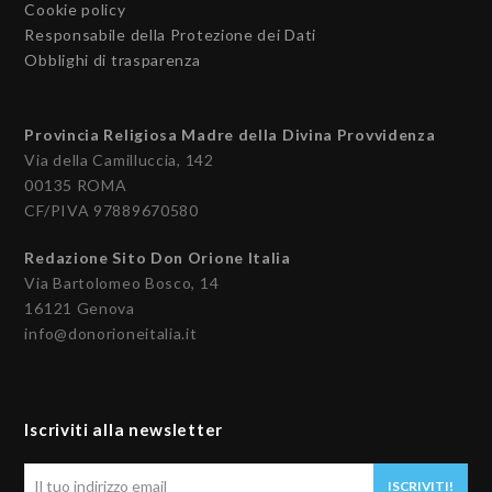
Cookie policy
Responsabile della Protezione dei Dati
Obblighi di trasparenza
Provincia Religiosa Madre della Divina Provvidenza
Via della Camilluccia, 142
00135 ROMA
CF/PIVA 97889670580
Redazione Sito Don Orione Italia
Via Bartolomeo Bosco, 14
16121 Genova
info@donorioneitalia.it
Iscriviti alla newsletter
Il
ISCRIVITI!