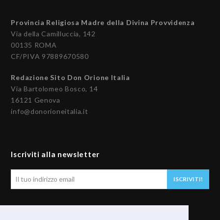
Provincia Religiosa Madre della Divina Provvidenza
Via della Camilluccia, 142
00135 ROMA
CF/PIVA 97889670580
Redazione Sito Don Orione Italia
Via Bartolomeo Bosco, 14
16121 Genova
info@donorioneitalia.it
Iscriviti alla newsletter
Il
ISCRIVITI!
tuo
indirizzo
email
Seguici