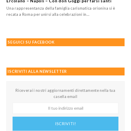
Ercolano – Napoli – Con don Goggi per farsi santi
Una rappresentanza della famiglia carismatica orionina si è
recata a Roma per unirsi alla celebrazioni in…
SEGUICI SU FACEBOOK
ISCRIVITI ALLA NEWSLETTER
Riceverai i nostri aggiornamenti direttamente nella tua
casella email
Il
tuo
indirizzo
ISCRIVITI!
email