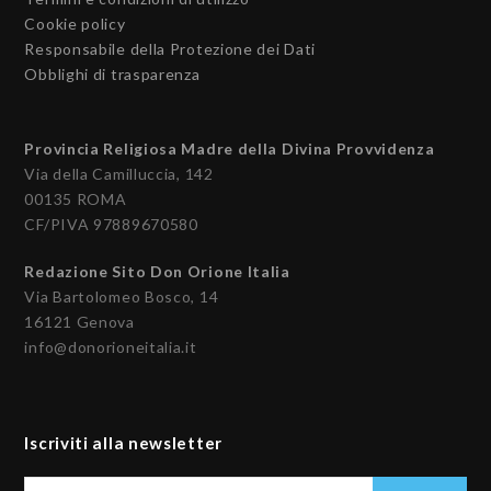
Cookie policy
Responsabile della Protezione dei Dati
Obblighi di trasparenza
Provincia Religiosa Madre della Divina Provvidenza
Via della Camilluccia, 142
00135 ROMA
CF/PIVA 97889670580
Redazione Sito Don Orione Italia
Via Bartolomeo Bosco, 14
16121 Genova
info@donorioneitalia.it
Iscriviti alla newsletter
Il