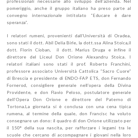
professionali necessarie allo sviluppo dell’azienda. Nel
pomeriggio, anche il gruppo italiano ha preso parte al
convegno internazionale intitolato “Educare è dare
speranza”.
I relatori rumeni, provenienti dall’Università di Oradea,
sono stati il
dott. Abil Delia Birle, la dott.ssa Alina Stoica,il
dott. Florin Cioban, il dott. Marius Druga e infine il
direttore del Liceul Don Orione Alexandru Stoica. I
relatori italiani sono stati il prof. Roberto Franchini,
professore associato Università Cattolica “Sacro Cuore”
di Brescia e presidente di ENDO-FAP ETS, don Fernando
Fornerod, consigliere generale nell’opera della Divina
Providente, e don Flavio Peloso, postulatore generale
dell’Opera Don Orione e direttore del Paterno di
Tortona.La giornata si è conclusa con una cena tipica
rumena, al termine della quale, don Francisc ha voluto
consegnare un dono: il quadro di don Orione utilizzato per
il 150° della sua nascita, per rafforzare i legami tra le
scuole che cercano di accompagnare i giovani nella loro