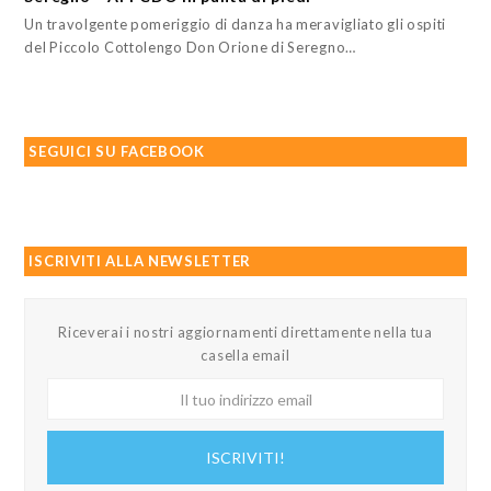
Un travolgente pomeriggio di danza ha meravigliato gli ospiti
del Piccolo Cottolengo Don Orione di Seregno…
SEGUICI SU FACEBOOK
ISCRIVITI ALLA NEWSLETTER
Riceverai i nostri aggiornamenti direttamente nella tua
casella email
Il
tuo
indirizzo
ISCRIVITI!
email